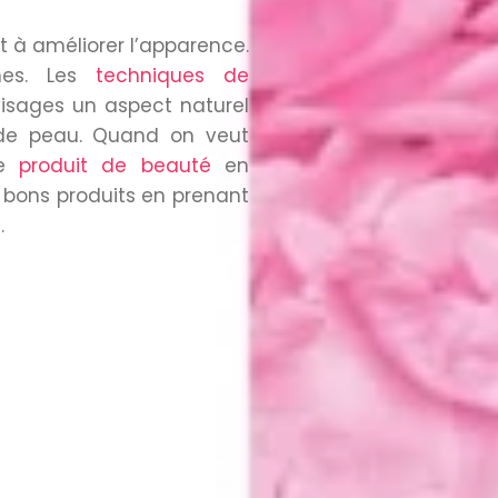
 à améliorer l’apparence.
mes. Les
techniques de
isages un aspect naturel
 de peau. Quand on veut
le
produit de beauté
en
s bons produits en prenant
.