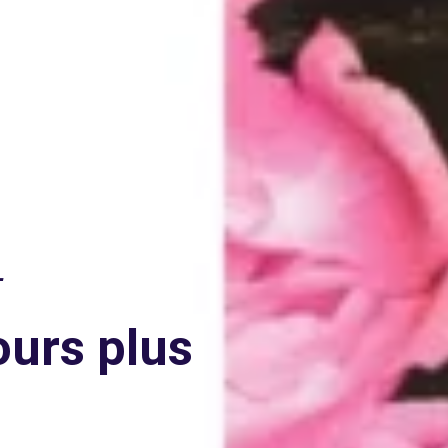
—
ours plus